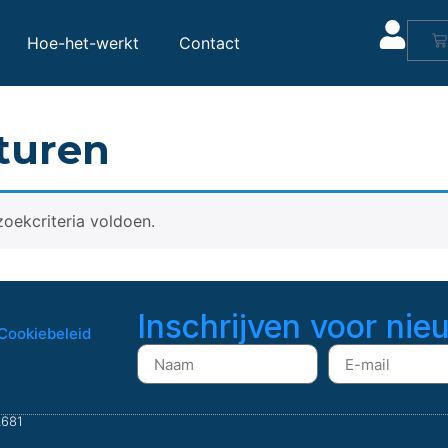
Hoe-het-werkt
Contact
turen
oekcriteria voldoen.
Inschrijven voor nie
Cookiebeleid
.681