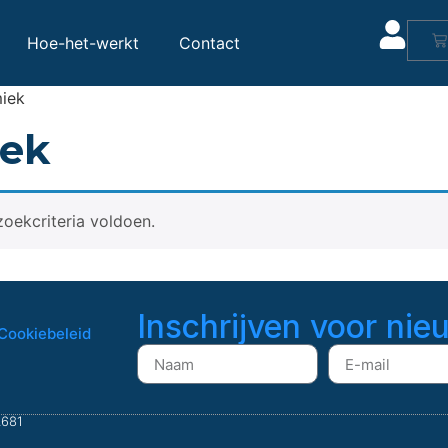
Hoe-het-werkt
Contact
miek
iek
oekcriteria voldoen.
Inschrijven voor nie
Cookiebeleid
.681